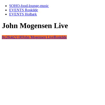
Skip
SOHO-food-lounge-music
to
EVENTS Roskilde
content
EVENTS Holbæk
John Mogensen Live
fre
28
okt
21:00
John Mogensen Live
Roskilde