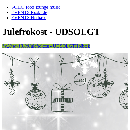
Skip
SOHO-food-lounge-music
to
EVENTS Roskilde
content
EVENTS Holbæk
Julefrokost - UDSOLGT
fre
28
nov
18:00
Julefrokost - UDSOLGT
Holbæk