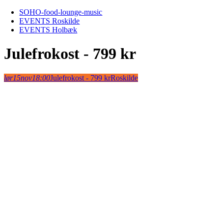
Skip
SOHO-food-lounge-music
to
EVENTS Roskilde
content
EVENTS Holbæk
Julefrokost - 799 kr
lør
15
nov
18:00
Julefrokost - 799 kr
Roskilde