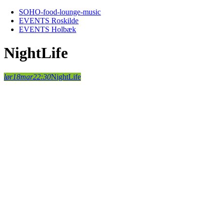
Skip
SOHO-food-lounge-music
to
EVENTS Roskilde
content
EVENTS Holbæk
NightLife
lør
18
mar
22:30
NightLife