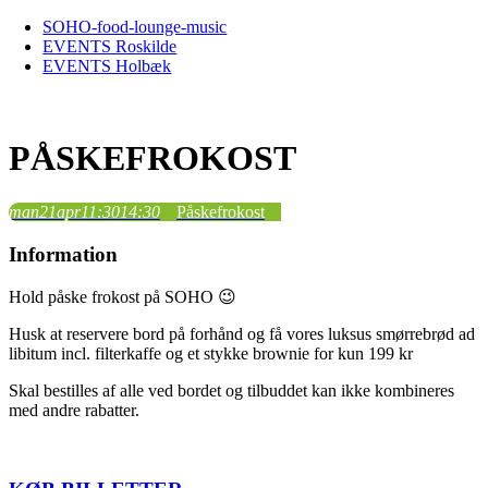
Skip
SOHO-food-lounge-music
to
EVENTS Roskilde
content
EVENTS Holbæk
PÅSKEFROKOST
man
21
apr
11:30
14:30
Påskefrokost
Information
Hold påske frokost på SOHO 😉
Husk at reservere bord på forhånd og få vores luksus smørrebrød ad
libitum incl. filterkaffe og et stykke brownie for kun 199 kr
Skal bestilles af alle ved bordet og tilbuddet kan ikke kombineres
med andre rabatter.