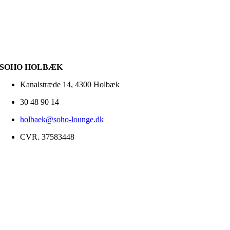
SOHO HOLBÆK
Kanalstræde 14, 4300 Holbæk
30 48 90 14
holbaek@soho-lounge.dk
CVR. 37583448