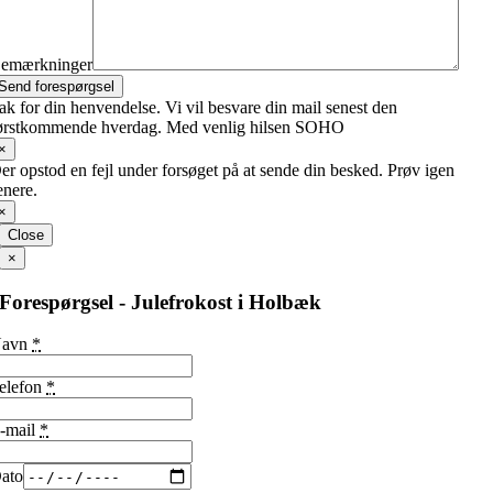
emærkninger
Send forespørgsel
ak for din henvendelse. Vi vil besvare din mail senest den
ørstkommende hverdag. Med venlig hilsen SOHO
×
er opstod en fejl under forsøget på at sende din besked. Prøv igen
enere.
×
Close
×
Forespørgsel - Julefrokost i Holbæk
Navn
*
elefon
*
-mail
*
ato