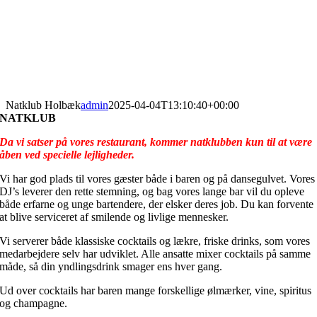
Natklub Holbæk
admin
2025-04-04T13:10:40+00:00
NATKLUB
Da vi
satser
på vores restaurant, kommer natklubben kun til at være
åben ved specielle lejligheder.
Vi har god plads til vores gæster både i baren og på dansegulvet. Vores
DJ’s leverer den rette stemning, og bag vores lange bar vil du opleve
både erfarne og unge bartendere, der elsker deres job. Du kan forvente
at blive serviceret af smilende og livlige mennesker.
Vi serverer både klassiske cocktails og lækre, friske drinks, som vores
medarbejdere selv har udviklet. Alle ansatte mixer cocktails på samme
måde, så din yndlingsdrink smager ens hver gang.
Ud over cocktails har baren mange forskellige ølmærker, vine, spiritus
og champagne.