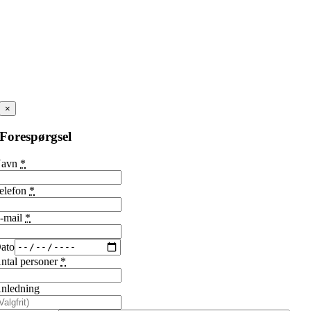
×
Forespørgsel
Navn
*
elefon
*
-mail
*
ato
ntal personer
*
nledning