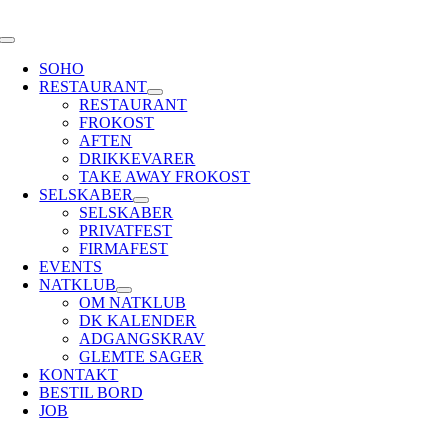
Skip
to
Toggle
content
Navigation
SOHO
RESTAURANT
RESTAURANT
FROKOST
AFTEN
DRIKKEVARER
TAKE AWAY FROKOST
SELSKABER
SELSKABER
PRIVATFEST
FIRMAFEST
EVENTS
NATKLUB
OM NATKLUB
DK KALENDER
ADGANGSKRAV
GLEMTE SAGER
KONTAKT
BESTIL BORD
JOB