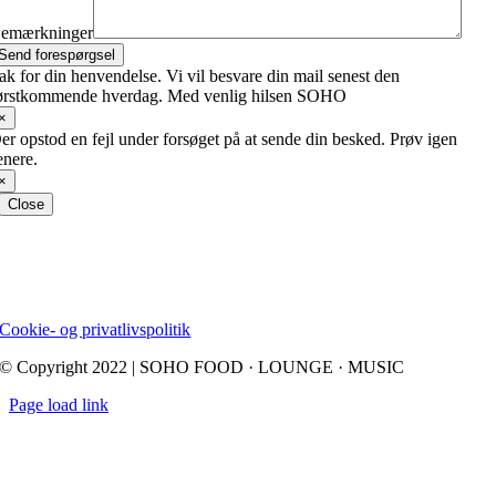
emærkninger
Send forespørgsel
ak for din henvendelse. Vi vil besvare din mail senest den
ørstkommende hverdag. Med venlig hilsen SOHO
×
er opstod en fejl under forsøget på at sende din besked. Prøv igen
enere.
×
Close
Cookie- og privatlivspolitik
© Copyright 2022 | SOHO FOOD · LOUNGE · MUSIC
Page load link
Go
to
Top