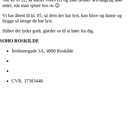
entre, når man spiser hos os 😉
Vi har åbent til kl. 05, så dem der har lyst, kan blive og danse og
hygge så længe de har lyst.
Håber det lyder godt, glæder os til at høre fra dig.
SOHO ROSKILDE
Jernbanegade 3A, 4000 Roskilde
30 74 14 48
roskilde@soho-lounge.dk
CVR. 37583448