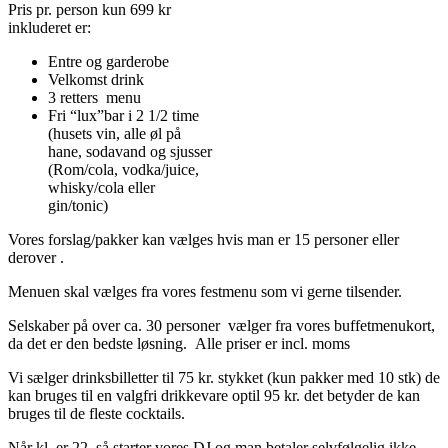
Pris pr. person kun 699 kr
inkluderet er:
Entre og garderobe
Velkomst drink
3 retters menu
Fri “lux”bar i 2 1/2 time
(husets vin, alle øl på
hane, sodavand og sjusser
(Rom/cola, vodka/juice,
whisky/cola eller
gin/tonic)
Vores forslag/pakker kan vælges hvis man er 15 personer eller
derover .
Menuen skal vælges fra vores festmenu som vi gerne tilsender.
Selskaber på over ca. 30 personer vælger fra vores buffetmenukort,
da det er den bedste løsning. Alle priser er incl. moms
Vi sælger drinksbilletter til 75 kr. stykket (kun pakker med 10 stk) de
kan bruges til en valgfri drikkevare optil 95 kr. det betyder de kan
bruges til de fleste cocktails.
Når kl. er 22, så starter vores DJ og man betaler selvfølgelig ikke