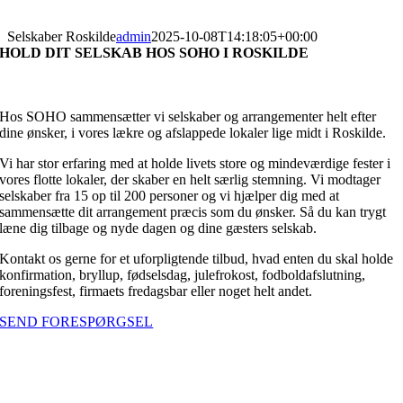
Selskaber Roskilde
admin
2025-10-08T14:18:05+00:00
HOLD DIT SELSKAB HOS SOHO I ROSKILDE
PRIVATFEST
FIRMAFEST
JULEFROKOST
Hos SOHO sammensætter vi selskaber og arrangementer helt efter
dine ønsker, i vores lækre og afslappede lokaler lige midt i Roskilde.
Vi har stor erfaring med at holde livets store og mindeværdige fester i
vores flotte lokaler, der skaber en helt særlig stemning. Vi modtager
selskaber fra 15 op til 200 personer og vi hjælper dig med at
sammensætte dit arrangement præcis som du ønsker. Så du kan trygt
læne dig tilbage og nyde dagen og dine gæsters selskab.
Kontakt os gerne for et uforpligtende tilbud, hvad enten du skal holde
konfirmation, bryllup, fødselsdag, julefrokost, fodboldafslutning,
foreningsfest, firmaets fredagsbar eller noget helt andet.
SEND FORESPØRGSEL