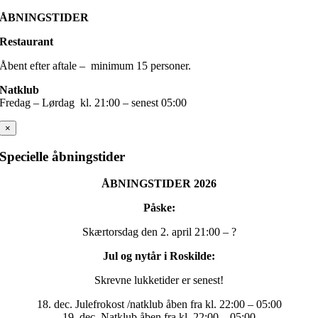
ÅBNINGSTIDER
Restaurant
Åbent efter aftale – minimum 15 personer.
Natklub
Fredag – Lørdag kl. 21:00 – senest 05:00
×
Specielle åbningstider
ÅBNINGSTIDER 2026
Påske:
Skærtorsdag den 2. april 21:00 – ?
Jul og nytår i Roskilde:
Skrevne lukketider er senest!
18. dec. Julefrokost /natklub åben fra kl. 22:00 – 05:00
19. dec. Natklub åben fra kl. 22:00 – 05:00