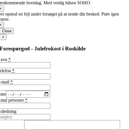
ørstkommende hverdag. Med venlig hilsen SOHO
×
er opstod en fejl under forsøget på at sende din besked. Prøv igen
enere.
×
Close
×
Forespørgsel - Julefrokost i Roskilde
Navn
*
elefon
*
-mail
*
ato
ntal personer
*
nledning