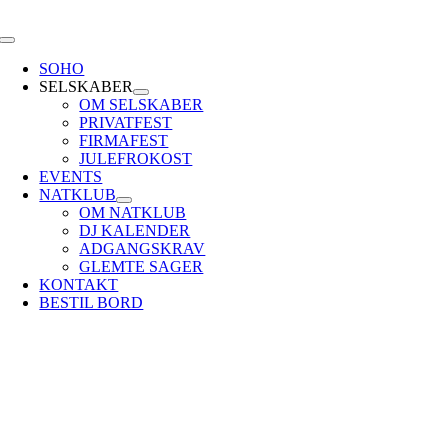
Skip
to
Toggle
content
Navigation
SOHO
SELSKABER
OM SELSKABER
PRIVATFEST
FIRMAFEST
JULEFROKOST
EVENTS
NATKLUB
OM NATKLUB
DJ KALENDER
ADGANGSKRAV
GLEMTE SAGER
KONTAKT
BESTIL BORD